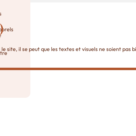
s
)
orels
f
site, il se peut que les textes et visuels ne soient pas b
être