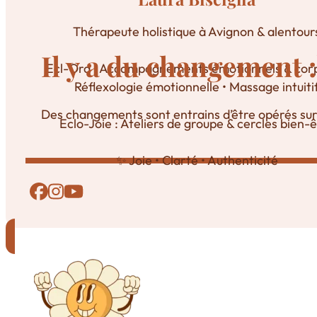
Thérapeute holistique à Avignon & alentour
Il y a du changement :
Ecl-Ora : Accompagnements émotionnels & corp
Réflexologie émotionnelle • Massage intuiti
Des changements sont entrains d’être opérés sur le 
Eclo-Joie : Ateliers de groupe & cercles bien-
✨ Joie • Clarté • Authenticité